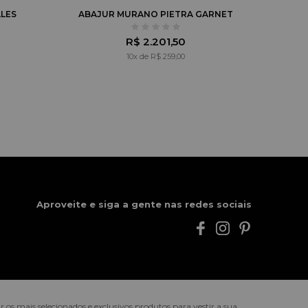
LES
ABAJUR MURANO PIETRA GARNET
R$ 2.201,50
10x de R$ 259,00
Aproveite e siga a gente nas redes sociais
s mais selecionados e exclusivos produtos para vestir a sua