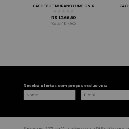
CACHEPOT MURANO LUME ONIX
CAC
R$ 1.266,50
10x de R$ 149,00
Receba ofertas com preços exclusivos:
Fundada em 2017, por Viviane Mendonça, a Di Fleuri Home é um 