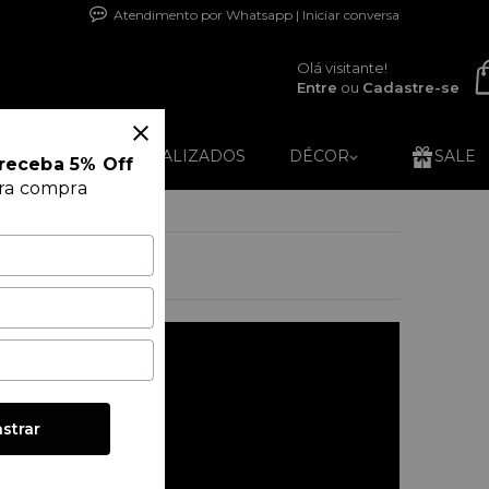
Atendimento por Whatsapp | Iniciar conversa
Olá visitante!
Entre
ou
Cadastre-se
RO24K
PERSONALIZADOS
DÉCOR
SALE
receba 5% Off
ira compra
strar