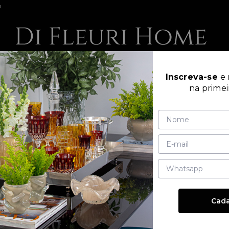
!
AR
MESA POSTA
MURANOS
PRATARIA | OU
Inscreva-se
e
na prime
Home
Todos os produtos
Décor
CATEGORIAS
TAMANHO
Cada