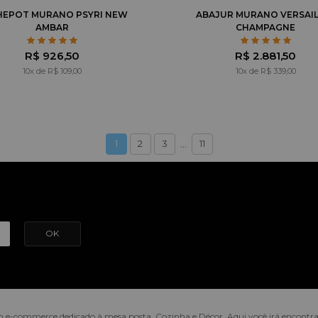
HEPOT MURANO PSYRI NEW
ABAJUR MURANO VERSAIL
AMBAR
CHAMPAGNE
R$ 926,50
R$ 2.881,50
10x de R$ 109,00
10x de R$ 339,00
...
1
2
3
11
e-commerce dedicado à mesa posta, Cozinha e Décor. Aqui você irá encontrar o