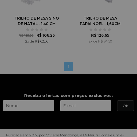
TRILHO DE MESA SINO
TRILHO DE MESA
DE NATAL - 1,40 CM
PAPAI NOEL - 1,60CM
R$ 106,25
R$ 126,65
R$ 139,00
2x de R$ 62,50
2x de R$ 74,50
1
Receba ofertas com preços exclusivos:
Fundada em 2017, por Viviane Mendonça, a Di Fleuri Home é um e-