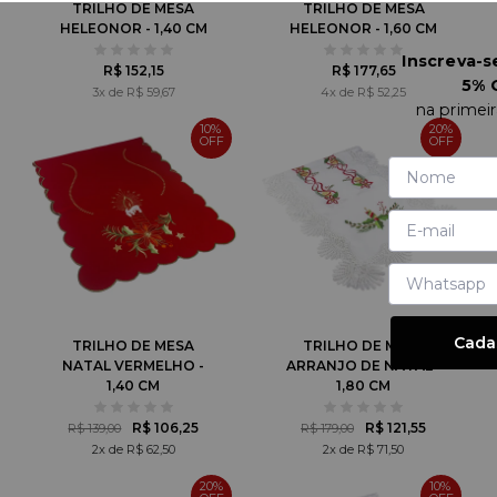
TRILHO DE MESA
TRILHO DE MESA
HELEONOR - 1,40 CM
HELEONOR - 1,60 CM
Inscreva-
R$ 152,15
R$ 177,65
5% 
3x de R$ 59,67
4x de R$ 52,25
na primei
10%
20%
Cada
TRILHO DE MESA
TRILHO DE MESA
NATAL VERMELHO -
ARRANJO DE NATAL -
1,40 CM
1,80 CM
R$ 106,25
R$ 121,55
R$ 139,00
R$ 179,00
2x de R$ 62,50
2x de R$ 71,50
20%
10%