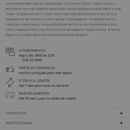
commerce dedicado à mesa posta, Cozinha e Décor. Aqui você irá
encontrar os mais selecionados e exclusivos produtos para vestir a sua
mesa. Cuidamos com muito amor de cada detalhe para tornar sua
experiência de compra online ainda mais especial. Acreditamos no
valor da mesa posta, na possibilidade de tornar os momentos à sua
volta inesquecíveis e na importância de celebrar todos os dias. Entre e
fique a vontade, estamos prontos para te receber!
ATENDIMENTO
Seg à Sex: 08:00 às 12:00
13:30 ÀS 18:00
FRETE ECONÔMICO
confira condições para cada região.
1° TROCA GRÁTIS
Até 7 dias para trocar ou devolver
PARCELAMENTO
Até 10x sem juros no cartão de credito
CONTATOS
INSTITUCIONAL