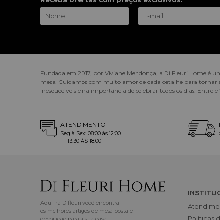
Receba ofertas com preços exclusivos:
Fundada em 2017, por Viviane Mendonça, a Di Fleuri Home é um 
mesa. Cuidamos com muito amor de cada detalhe para tornar sua
inesquecíveis e na importância de celebrar todos os dias. Entre e
ATENDIMENTO
Seg à Sex: 08:00 às 12:00
13:30 ÀS 18:00
INSTITU
Aqui na Difleuri você encontra
Atendime
os melhores artigos de mesa posta e
Políticas 
decoração para a sua casa.