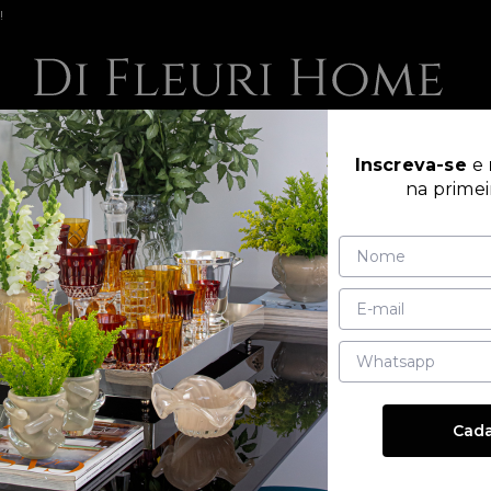
!
AR
MESA POSTA
MURANOS
PRATARIA | OU
Inscreva-se
e
na prime
Home
Todos os produtos
Para Servir
Prato p/doces e Salgados
CATEGORIAS
Cada