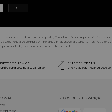
e-commerce dedicado à mesa posta, Cozinha e Décor. Aqui você irá encontrar o
 experiência de compra online ainda mais especial. Acreditamos no valor da 
 fique a vontade, estamos prontos para te receber!
FRETE ECONÔMICO
1° TROCA GRÁTIS
confira condições para cada região.
Até 7 dias para trocar ou devolver
CIONAL
SELOS DE SEGURANÇA
nto
de entrega