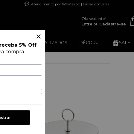
Atendimento por Whatsapp | Iniciar conversa
Olá visitante!
Entre
ou
Cadastre-se
RO24K
PERSONALIZADOS
DÉCOR
SALE
receba 5% Off
ira compra
strar