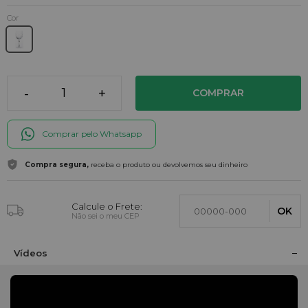
Cor
-
+
COMPRAR
Comprar pelo Whatsapp
Compra segura,
receba o produto ou devolvemos seu dinheiro
Calcule o Frete:
OK
Não sei o meu CEP
Vídeos