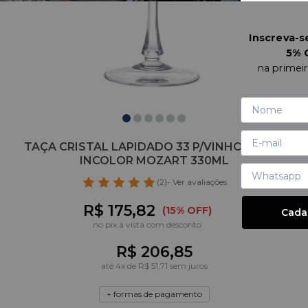
Inscreva-
5% 
na primei
TAÇA CRISTAL LAPIDADO 33 P/VINHO TINTO
INCOLOR MOZART 330ML
(2)
- Ver avaliações
R$ 175,82
(15% OFF)
Cada
no pix à vista com desconto
R$ 206,85
até
4
x de
R$ 51,71
sem juros
+ formas de pagamento