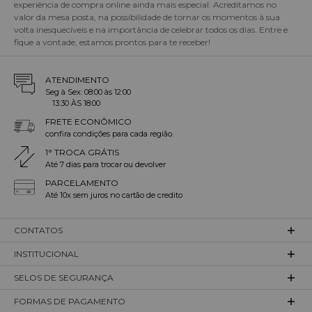
experiência de compra online ainda mais especial. Acreditamos no
valor da mesa posta, na possibilidade de tornar os momentos à sua
volta inesquecíveis e na importância de celebrar todos os dias. Entre e
fique a vontade, estamos prontos para te receber!
ATENDIMENTO
Seg à Sex: 08:00 às 12:00
13:30 ÀS 18:00
FRETE ECONÔMICO
confira condições para cada região.
1° TROCA GRÁTIS
Até 7 dias para trocar ou devolver
PARCELAMENTO
Até 10x sem juros no cartão de credito
CONTATOS
INSTITUCIONAL
SELOS DE SEGURANÇA
FORMAS DE PAGAMENTO