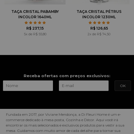
TAÇA CRISTAL PABAMBY
TAÇA CRISTAL PÉTRUS
INCOLOR 1640ML
INCOLOR 1230ML
R$ 237,15
R$ 126,65
5x de R$ 55,80
2x de R$ 74,50
Receba ofertas com preços exclusivos:
Fundada em 2017, por Viviane Mendonça, a Di Fleuri Home é um e-
commerce dedicado à mesa posta, Cozinha e Décor. Aqui você irá
encontrar os mais selecionados e exclusivos produtos para vestir a sua
mesa. Cuidamos com muito amor de cada detalhe para tornar sua