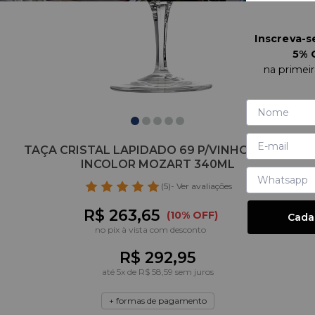
Inscreva-
5% 
na primei
TAÇA CRISTAL LAPIDADO 69 P/VINHO TINTO
INCOLOR MOZART 340ML
(5)
- Ver avaliações
R$ 263,65
(10% OFF)
Cada
no pix à vista com desconto
R$ 292,95
até
5
x de
R$ 58,59
sem juros
+ formas de pagamento