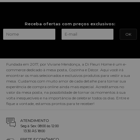
Receba ofertas com preços exclusivos:
Fundada em 2017, por Viviane Mendonça, a Di Fleuri Home é um e-
commerce dedicado à mesa posta, Cozinha e Décor. Aqui você irá
encontrar os mais selecionados e exclusivos produtos para vestir a sua
mesa. Cuidamos com muito amor de cada detalhe para tornar sua
experiência de compra online ainda mais especial. Acreditamos no
valor da mesa posta, na possibilidade de tornar os momentos à sua
volta inesquecíveis e na importância de celebrar todos os dias. Entre e
fique a vontade, estamos prontos para te receber!
ATENDIMENTO
Seg à Sex: 08:00 às 12:00
13:30 ÀS 18:00
FRETE ECONÔMICO