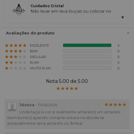
Cuidados Cristal
Não lavar em lava louças ou colocar no
micro ondas, Lavar em água morna, com
detergente neutro com esponja macia e
não abrasiva, Depois que as peças de vidro
e cristal tenham sido lavadas, permita que
Avaliações do produto
elas sequem com a boca voltada para a
parte de baixo no escorredor de pratos e
EXCELENTE
5
Caso a peça de cristal esteja muito suja,
BOM
0
você pode realizar a lavagem com uma
REGULAR
0
solução composta de água e vinagre ou
RUIM
0
água com álcool, aplicando com um pano.
MUITO RUIM
0
Nota 5.00 de 5.00
Jéssica
–
17/06/2026
Linda taça! A cor é realmente amarelo!( um amarelo
bem bonito) quando comprei estava na dúvida se
pessoalmente seria amarelo ou âmbar .