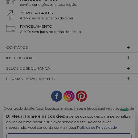
confira condições para cada região.
1° TROCA GRÁTIS
Até 7 dias para trocar ou devolver
PARCELAMENTO
Até 10x sem juros no cartão de credito
CONTATOS
INSTITUCIONAL
SELOS DE SEGURANÇA
FORMAS DE PAGAMENTO
O conteúdo do site, fotos, logotipos, marcas, frases e layout aqui veiculados são de
propriedade exclusiva da empresa Difleuri ou de seus parceiros.
Di Fleuri Home e os cookies:
a gente usa cookies para personalizar
Todos os direitos reservados. Di Fleuri Home - CNPJ: 27.503.368/0001-29 Endereço:
anúncios e melhorar a sua experiência no site. Ao continuar
Rua Dom Pedro II, 995 - Divinéia, Rio dos Cedros - SC - 89121-000
navegando, você concorda com a nossa
Política de Privacidade
.