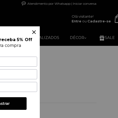
Atendimento por Whatsapp | Iniciar conversa
Olá visitante!
Entre
ou
Cadastre-se
RO24K
PERSONALIZADOS
DÉCOR
SALE
receba 5% Off
ira compra
0ml Incolor
LBEC 650ML
$ 89,00
é
1
x de
R$ 89,00
sem juros
strar