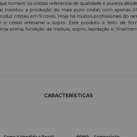
que tornam os cristais referência de qualidade e pureza desd
tal montou a produção do mais puro cristal, com apenas 2
produz cristais em 9 cores.
Hoje há muitos profissionais do r
 o cristal artesanal a sopro. Este produto é feito de fo
ia-prima, fundição da mistura, sopro, lapidação e, finalmen
CARACTERÍSTICAS
Como é Vendida a Peça?
Composição