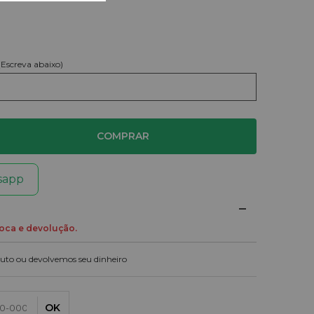
O
(Escreva abaixo)
COMPRAR
sapp
oca e devolução.
uto ou devolvemos seu dinheiro
OK