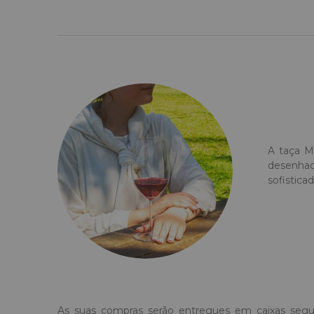
A taça Ma
desenhad
sofistica
As suas compras serão entregues em caixas segu