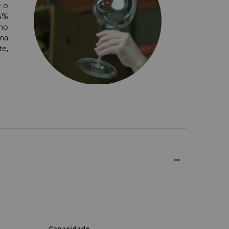
e o
4%
amo
rma
te,
Capacidade