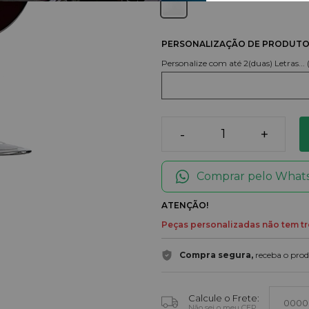
PERSONALIZAÇÃO DE PRODUT
Personalize com até 2(duas) Letras... 
-
+
Comprar pelo What
ATENÇÃO!
Peças personalizadas não tem tr
Compra segura,
receba o prod
Calcule o Frete:
Não sei o meu CEP