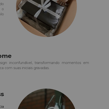
ado
e o
ilo
Home
design inconfundível, transformando momentos em
ca com suas iniciais gravadas.
ss
cia