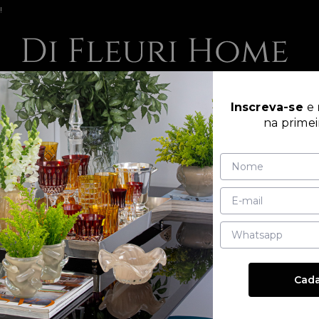
!
AR
MESA POSTA
MURANOS
PRATARIA | OU
Inscreva-se
e
na prime
Todos os produtos
Taças/Copos
Sommelier
Taça de Cristal Malbec 65
TAÇA DE CRISTAL MA
(7)
- Ver avaliações
R$ 75,65
R
(15% OFF)
no pix à vista com desconto
at
+ formas de pagamento
Cada
Cor