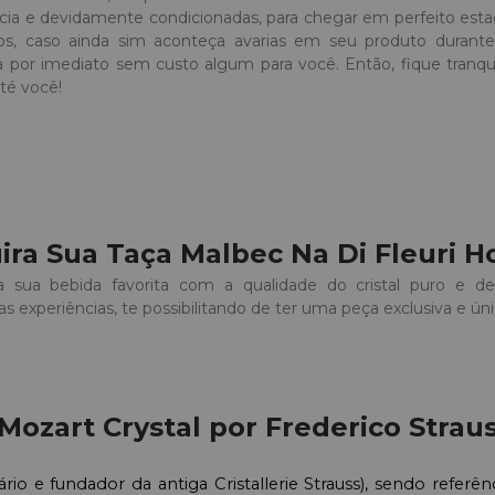
ência e devidamente condicionadas, para chegar em perfeito est
os, caso ainda sim aconteça avarias em seu produto durant
a por imediato sem custo algum para você. Então, fique tranqu
té você!
ira Sua Taça Malbec Na Di Fleuri 
a sua bebida favorita com a qualidade do cristal puro e 
as experiências, te possibilitando de ter uma peça exclusiva e úni
Mozart Crystal por Frederico Strau
rio e fundador da antiga Cristallerie Strauss), sendo referên